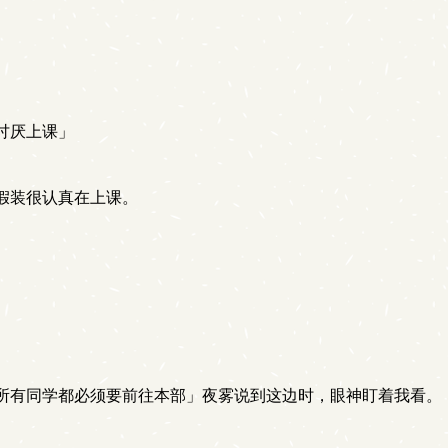
讨厌上课」
假装很认真在上课。
所有同学都必须要前往本部」夜雾说到这边时，眼神盯着我看。