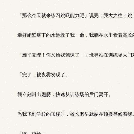
「那么今天就来练习跳跃能力吧」说完，我大力往上跳，
幸好峭壁底下的水池救了我一命，我躺在水里看着高耸
「雅平复理！你又给我翘课了！」班导站在训练场大门
「完了，被夜雾发现了」
我立刻叫出翅膀，快速从训练场的后门离开。
当我飞到学校的顶楼时，校长老早就站在顶楼等候着我
「嗨，校长」