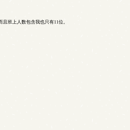
且班上人数包含我也只有11位。