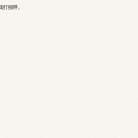
我打招呼。