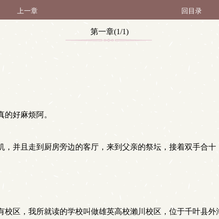
上一章
回目录
第一章(1/1)
真的好麻烦阿。
，并且走到厨房旁边的客厅，来到父亲的祭坛，接着双手合十
校区，我所就读的学校叫做雄英高校瀨川校区，位于千叶县外