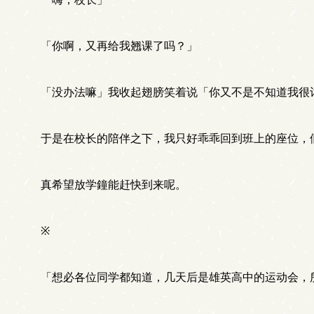
「你啊，又再给我翘课了吗？」
「没办法嘛」我收起翅膀笑着说「你又不是不知道我很
于是在校长的陪伴之下，我只好乖乖回到班上的座位，
真希望放学鐘能赶快到来呢。
※
「想必各位同学都知道，几天后是雄英高中的运动会，