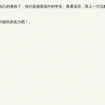
自己的身份了，你们是雄英高中的学生」夜雾说完，班上一片沉
川校区的实力吧！」
」