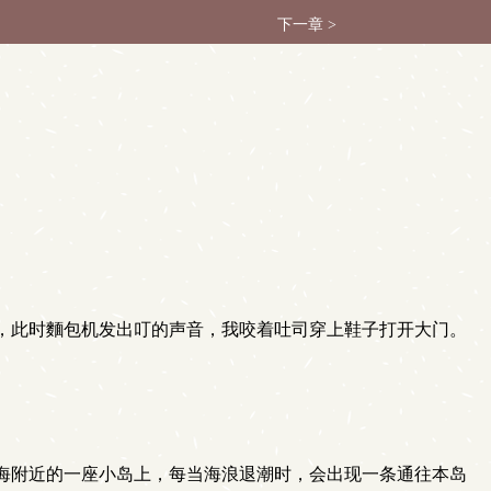
下一章 >
，此时麵包机发出叮的声音，我咬着吐司穿上鞋子打开大门。
海附近的一座小岛上，每当海浪退潮时，会出现一条通往本岛