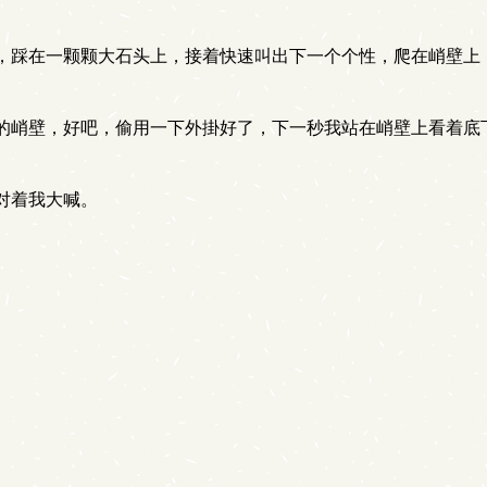
踩在一颗颗大石头上，接着快速叫出下一个个性，爬在峭壁上
的峭壁，好吧，偷用一下外掛好了，下一秒我站在峭壁上看着底
对着我大喊。
。