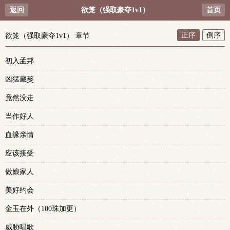
返回
欲笼（强取豪夺1v1）
首页
正序
倒序
欲笼（强取豪夺1v1） 章节
初入孟邦
凶猛藏獒
竟然没走
当作好人
血缘亲情
应该接受
做娘家人
美好约会
金玉在外（100珠加更）
威胁唱歌