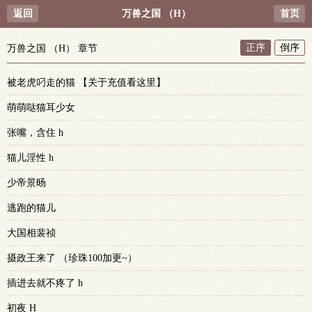
返回
万兽之国 （H）
首页
正序
倒序
万兽之国 （H） 章节
被老虎叼走的猫 【关于充值看这里】
萌萌哒猫耳少女
张嘴，含住 h
猫儿淫性 h
少帝景旸
逃跑的猫儿
大国相裴祯
摄政王来了 （珍珠100加更~）
插进去就不疼了 h
初夜 H