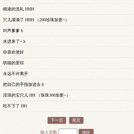
精液的洗礼 HHH
穴儿灌满了 HHH （200珍珠加更~）
叫声爹爹 h
水进来了~ h
你喜欢便好
哄猫的景琮
永远不许离开
把自己的手指放进去 h
淫浪的宝穴儿 HH （珠珠300加更~）
吃不下了 HH
下一页
尾页
输入页数