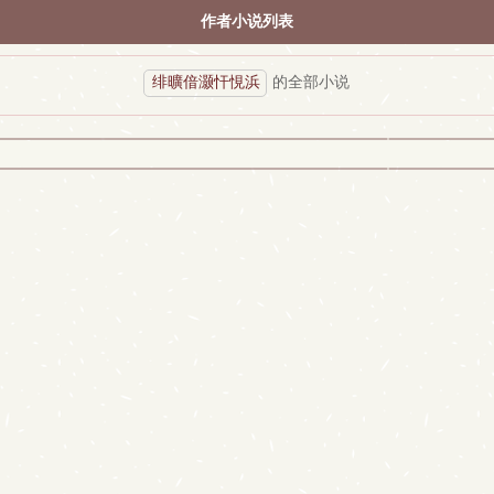
作者小说列表
绯曠偣灏忓悓浜
的全部小说