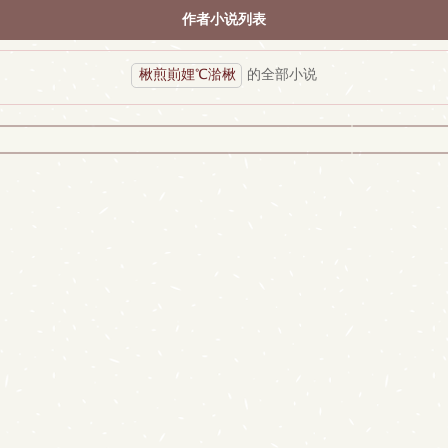
作者小说列表
楸煎崱娌℃湁楸
的全部小说