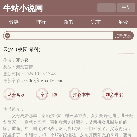
牛站小说网
书架
分类
排行
新书
完本
足迹
云汐（校园 骨科）
作者：
夏亦轻
类型：海棠言情
更新时间：2025-10-25 17:48
最新章节：
028声浪 woo 19c om
从头阅读
章节目录
推荐本书
加入书架
本书简介：
父母离婚那年，谢渝汐9岁，谢云尝12岁。女儿随母远走，儿子随
父留家，一别就是五年，直到母亲远赴海外，父亲接女儿回从前的
家。重逢那年，谢渝汐14岁，谢云尝17岁。一切都变了。父亲再婚，
家里多了一个继母，和一个17岁的继姐。从前开朗阳光的哥哥，变得