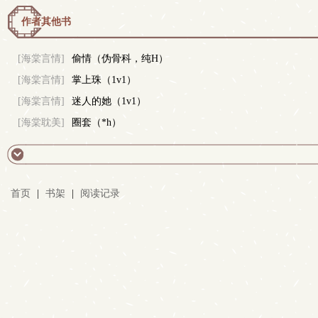
作者其他书
[海棠言情]
偷情（伪骨科，纯H）
[海棠言情]
掌上珠（1v1）
[海棠言情]
迷人的她（1v1）
[海棠耽美]
圈套（*h）
首页
|
书架
|
阅读记录