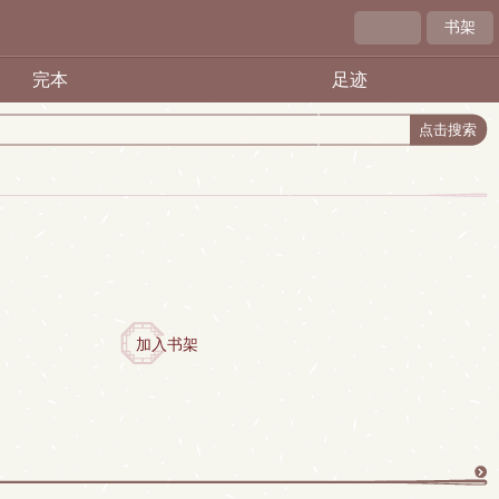
书架
完本
足迹
加入书架
更