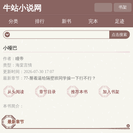
牛站小说网
书架
分类
排行
新书
完本
足迹
小哑巴
作者：
瞳帝
类型：海棠言情
更新时间：2026-07-30 17:07
最新章节：
77-掰着逼给隔壁班同学操一下行不行？
从头阅读
章节目录
推荐本书
加入书架
本书简介：
最新章节
更