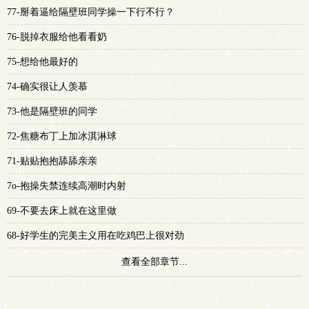
77-掰着逼给隔壁班同学操一下行不行？
多
76-脱掉衣服给他看看奶
75-想给他最好的
74-确实很让人羡慕
73-他是隔壁班的同学
72-焦糖布丁上加冰淇淋球
71-贴贴抱抱舔舔亲亲
7o-抱操失禁连续高潮时内射
69-不要去床上就在这里做
68-好学生的完美主义用在吃鸡巴上很对劲
查看全部章节...