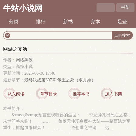
牛站小说网
书架
分类
排行
新书
完本
足迹
网游之复活
作者：
网络黑侠
类型：高辣小说
更新时间：2025-06-30 17:46
最新章节：
最终决战第697章 帝王之死（求月票）
从头阅读
章节目录
推荐本书
加入书架
本书简介：
&emsp;&emsp;预言重现喧嚣的尘世： 罪恶挣扎出死亡之都，
末世即将来临！ …… 堕落天使现身魔神大陆——路西法之军
重生，掀起血雨腥风！ …… 遵创世之神谕——远...