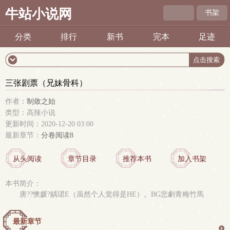
牛站小说网
书架
分类
排行
新书
完本
足迹
三张剧票（兄妹骨科）
作者：
制敛之始
类型：高辣小说
更新时间：2020-12-20 03:00
最新章节：
分卷阅读8
从头阅读
章节目录
推荐本书
加入书架
本书简介：
唐??懊媛?龋珺E（虽然个人觉得是HE）。BG悲劇青梅竹馬
最新章节